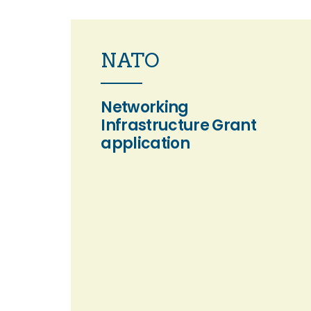
NATO
ique
Entwicklung eines
ning
optimierten
deo-
Regelungsprozess für die
Networking
nd an
Erzeugung von
Infrastructure Grant
th
Eisenhärteschichten. Ziel
application
om
ist die Ermittlung des
ied
Wachstums der
 visual
Verbindungsschichten
ducted.
anhand der aktuellen
Prozessdaten. Neben der
lly
erhöhten
hrough a
Reproduzierbarkeit des
ences
Nitrierprozesses können
Energie und