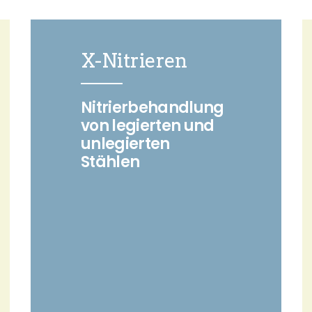
X-Nitrieren
Die ehemalige Leppe-
Deponie wird zu einem
Nitrierbehandlung
international anerkannten
von legierten und
Kompetenzzentrum für
unlegierten
Stoffumwandlung
Stählen
(Metabolismus) und
standortbezogene
Umwelttechnologien und -
techniken entwickelt. Die
Grundlage der
wissenschaftlichen
Forschung bilden
verschiedenste